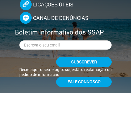
LIGAÇÕES ÚTEIS
CANAL DE DENÚNCIAS
Boletim Informativo dos SSAP
SUBSCREVER
Deixe aqui o seu elogio, sugestão, reclamação ou
pedido de informação
FALE CONNOSCO
Início
Quem Somos
Ação Social
Acessibilidade
Mapa do Site
Notas Legais
Politica De Privacidade e de Proteção de Dados