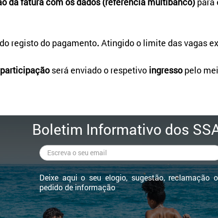
ão da fatura com os dados (referência multibanco)
para 
do registo do pagamento
.
Atingido o limite das vagas ex
participação
s
erá
enviado o respetivo
ingresso
pelo mei
Boletim Informativo dos SS
Deixe aqui o seu elogio, sugestão, reclamação 
pedido de informação